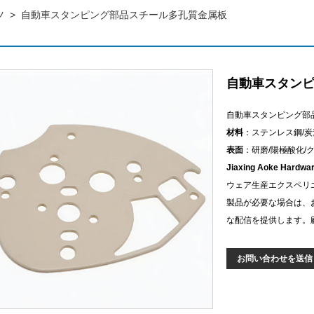
ツ
>
自動車スタンピング部品スチール多孔質金属板
自動車スタン
自動車スタンピング部
材料
：ステンレス鋼/炭
表面
：研磨/陽極酸化/
Jiaxing Aoke Hardwa
ウェア生産エクスペリ
製品が必要な場合は、
な配信を提供します。
お問い合わせを送信