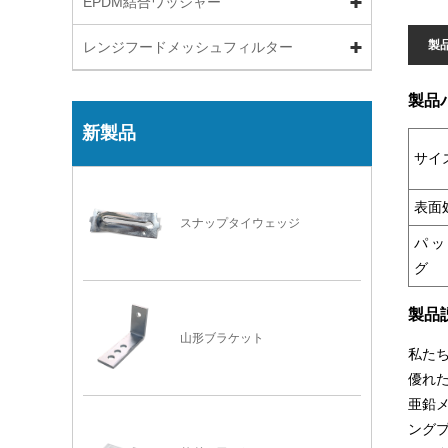
EPDM結合ワッシャー
製
レンジフードメッシュフィルター
製品
新製品
サイ
表面
スナップタイウェッジ
パッ
グ
製品
山形ブラケット
私た
優れ
亜鉛
ング