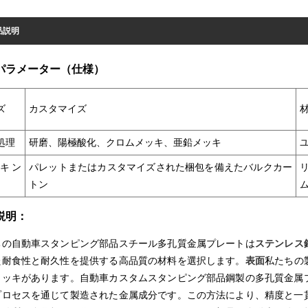
品説明
パラメーター（仕様）
ズ
カスタマイズ
処理
研磨、陽極酸化、クロムメッキ、亜鉛メッキ
キン
パレットまたはカスタマイズされた梱包を備えたバルクカー
トン
説明：
ちの自動車スタンピング部品スチール多孔質金属プレートは
ステンレス
た耐食性と耐久性を提供する高品質の材料を選択します。
表面
私たちの
メッキがあります。自動車カスタムスタンピング部品鋼製の多孔質金属
プロセスを通じて製造された金属成分です。この方法により、精度と一