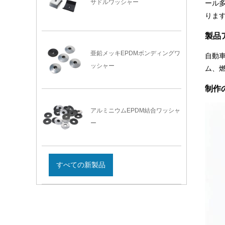
サドルワッシャー
ール
りま
製品
亜鉛メッキEPDMボンディングワ
自動
ッシャー
ム、
制作
アルミニウムEPDM結合ワッシャ
ー
すべての新製品