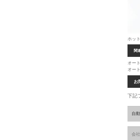
ホッ
関
オー
オー
お
下記