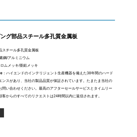
ピング部品スチール多孔質金属板
品スチール多孔質金属板
素鋼/アルミニウム
クロムメッキ/亜鉛メッキ
re
：ハイエンドのインテリジェント生産機器を備えた38年間のハード
エンスがあり、当社の製品品質が保証されています。たまたま当社の
お問い合わせください。最高のアフターセールサービスとタイムリー
顧客からのすべてのリクエストは24時間以内に返信されます。