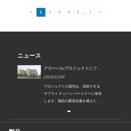
報の逸脱や遅延を回避することができます。
<
1
2
3
4
5
...
7
>
ニュース
ファ
ファスナー材料の選択ガイド:
供す
材料は性能を決定し、熱処理は
2026/07/13
強度を決定し、表面処理は耐用
年数を決定します。
きる
ファスナー業界の本質を表す一文: 間
依存
違った素材を選択すると、どんなに
たフ
強力な留め具でも壊れてしまいま
たち
す。 間違った熱処理を選択すると、
信頼
最高評価のファスナーであっても単
で
なる虚偽の主張にすぎません。 表面
処理の選択を誤ると、どんなに良い