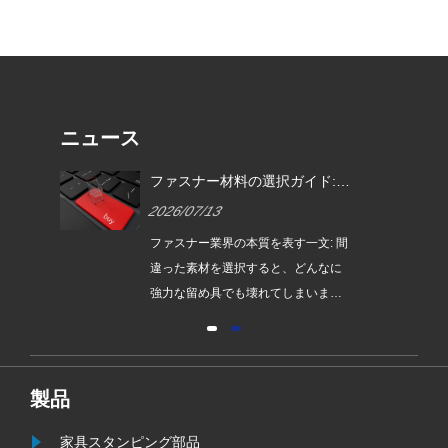
ニュース
ファ
ファスナー材料の選択ガイド:
供す
材料は性能を決定し、熱処理は
2026/07/13
強度を決定し、表面処理は耐用
年数を決定します。
きる
ファスナー業界の本質を表す一文: 間
依存
違った素材を選択すると、どんなに
たフ
強力な留め具でも壊れてしまいま
たち
す。 間違った熱処理を選択すると、
信頼
最高評価のファスナーであっても単
で
なる虚偽の主張にすぎません。 表面
処理の選択を誤ると、どんなに良い
製品
ネジでも錆びて使用できなくなりま
家具スタンピング部品
す。