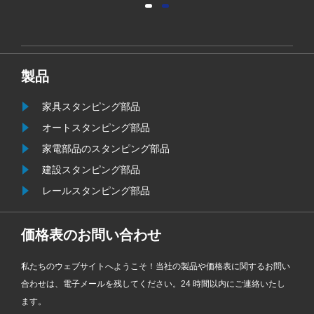
信頼
最高評価のファスナーであっても単
で
なる虚偽の主張にすぎません。 表面
処理の選択を誤ると、どんなに良い
ネジでも錆びて使用できなくなりま
製品
す。
家具スタンピング部品
オートスタンピング部品
家電部品のスタンピング部品
建設スタンピング部品
レールスタンピング部品
価格表のお問い合わせ
私たちのウェブサイトへようこそ！当社の製品や価格表に関するお問い
合わせは、電子メールを残してください。24 時間以内にご連絡いたし
ます。