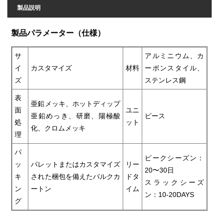
製品説明
製品パラメーター（仕様）
サ
アルミニウム、カ
イ
カスタマイズ
材料
ーボンスタイル、
ズ
ステンレス鋼
表
亜鉛メッキ、ホットディップ
面
ユニ
亜鉛めっき、研磨、陽極酸
ピース
処
ット
化、クロムメッキ
理
パ
ピークシーズン：
ッ
パレットまたはカスタマイズ
リー
20〜30日
キ
された梱包を備えたバルクカ
ドタ
スラックシーズ
ン
ートン
イム
ン：10-20DAYS
グ