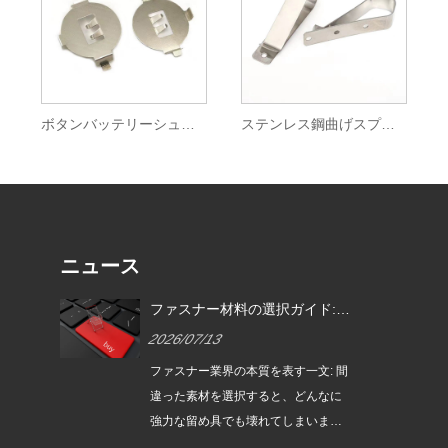
ボタンバッテリーシュラップネルバックル
ステンレス鋼曲げスプリングクリップパーツ
ニュース
ファ
ファスナー材料の選択ガイド:
供す
材料は性能を決定し、熱処理は
2026/07/13
強度を決定し、表面処理は耐用
年数を決定します。
きる
ファスナー業界の本質を表す一文: 間
依存
違った素材を選択すると、どんなに
たフ
強力な留め具でも壊れてしまいま
たち
す。 間違った熱処理を選択すると、