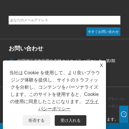
お問い合わせ
中国浙江省海塩県白布鎮クリエイティブセンター第I期
X
+86-573-83601567
当社は Cookie を使用して、より良いブラウ
info@aoketrade.com
ジング体験を提供し、サイトのトラフィッ
クを分析し、コンテンツをパーソナライズ
します。このサイトを使用すると、Cookie
プライバシ
の使用に同意したことになります。
プライ
Links
Sitemap
RSS
XML
ーポリシー
バシーポリシー
著作権 © 2024 嘉興青科貿易有限公司無断転載を禁じます。
拒否する
受け入れる
ワッツアップ
Eメール