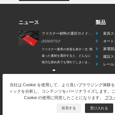
ニュース
製品
クトにファ
ファスナー材料の選択ガイド:
家具ス
ンを提供す
材料は性能を決定し、熱処理は
2026/07/13
オート
強度を決定し、表面処理は耐用
年数を決定します。
家電部
信頼できる
ファスナー業界の本質を表す一文: 間
トナーに依存
違った素材を選択すると、どんなに
建設ス
を備えたフ
強力な留め具でも壊れてしまいま
レール
て、私たち
す。 間違った熱処理を選択すると、
て最も信頼
最高評価のファスナーであっても単
ることで
なる虚偽の主張にすぎません。 表面
当社は Cookie を使用して、より良いブラウジング体
処理の選択を誤ると、どんなに良い
ィックを分析し、コンテンツをパーソナライズします。
ネジでも錆びて使用できなくなりま
Cookie の使用に同意したことになります。
プラ
す。
拒否する
受け入れる