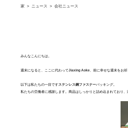
家
>
ニュース
>
会社ニュース
みんなこんにちは。
週末になると、ここに代わって
Jiaxing Aoke
、前に幸せな週末をお祈
以下は私たちの一目です
ステンレス鋼ファスナー
パッキング。
私たちの労働者に感謝します。商品はしっかりと詰め込まれており、