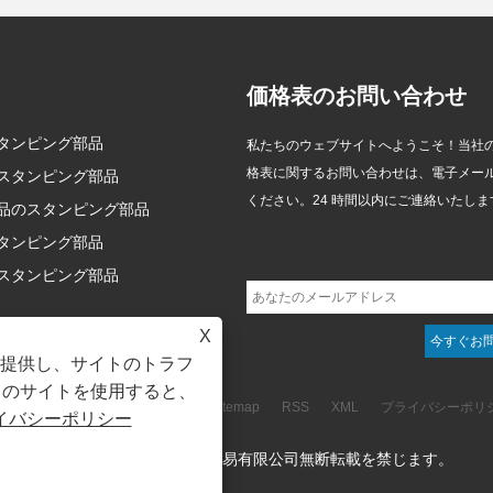
価格表のお問い合わせ
タンピング部品
グローバルプロジェクトにファ
ファスナー材料の選択ガイド:
私たちのウェブサイトへようこそ！当社
スナーソリューションを提供す
材料は性能を決定し、熱処理は
格表に関するお問い合わせは、電子メー
スタンピング部品
2025/12/05
2026/07/13
る方法
強度を決定し、表面処理は耐用
ください。24 時間以内にご連絡いたしま
品のスタンピング部品
年数を決定します。
プロジェクトの成功は、信頼できる
ファスナー業界の本質を表す一文: 間
サプライ チェーン パートナーに依存
違った素材を選択すると、どんなに
タンピング部品
します。独自の製造設備を備えたフ
強力な留め具でも壊れてしまいま
スタンピング部品
ァスナーの専門会社として、私たち
す。 間違った熱処理を選択すると、
の使命は、お客様にとって最も信頼
最高評価のファスナーであっても単
X
できる接続ポイントとなることで
なる虚偽の主張にすぎません。 表面
験を提供し、サイトのトラフ
す。
処理の選択を誤ると、どんなに良い
このサイトを使用すると、
ネジでも錆びて使用できなくなりま
Links
Sitemap
RSS
XML
プライバシーポリ
イバシーポリシー
す。
著作権 © 2024 嘉興青科貿易有限公司無断転載を禁じます。