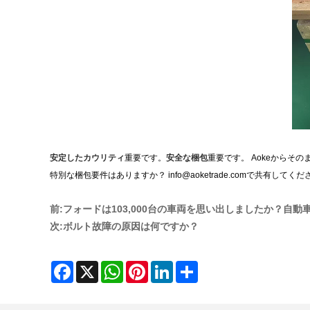
安定したカウリティ
重要です。
安全な梱包
重要です。 Aokeからそ
特別な梱包要件はありますか？ info@aoketrade.comで共有してくだ
前:
フォードは103,000台の車両を思い出しましたか？自
次:
ボルト故障の原因は何ですか？
Facebook
X
WhatsApp
Pinterest
LinkedIn
Share